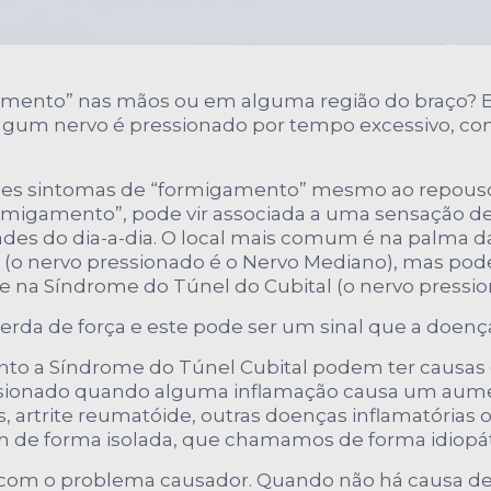
gamento” nas mãos ou em alguma região do braço?
o algum nervo é pressionado por tempo excessivo,
s sintomas de “formigamento” mesmo ao repouso, o
ormigamento”, pode vir associada a uma sensação d
dades do dia-a-dia. O local mais comum é na palma
 (o nervo pressionado é o Nervo Mediano), mas po
e na Síndrome do Túnel do Cubital (o nervo pressio
a de força e este pode ser um sinal que a doenç
to a Síndrome do Túnel Cubital podem ter causas o
ssionado quando alguma inflamação causa um aume
betes, artrite reumatóide, outras doenças inflamató
 de forma isolada, que chamamos de forma idiopát
o com o problema causador. Quando não há causa def