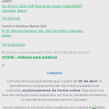
UORT
Av. ACM nº 3244, Edf Thomé de Souza, Salas 616/617,
Salvador, Bahia
(71) 3011-1719
Centro Médico Mater Dei
R. Dr. Rômulo Serrano, 224 - Rio Vermelho, Salvador,
Bahia
(31) 3339-9000
© 2026 Dr. Lucas Macedo | CRM- BA 27.661 | RQE 29.432 |
SITESE - Agência para médicos
✕
Comunica
Comunicamos aos pacientes que, a partir de
25 de abril
, os
atendimentos aos pacientes de São Paulo passarão a ser
realizados
exclusivamente de forma online
. Essa será uma
fase de transição muito especial e, em breve, também iniciaremos
os atendimentos presenciais em Salvador.
Nosso objetivo é conduzir essa mudança com clareza e cuidado,