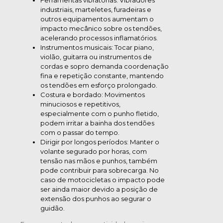
Ferramentas vibratórias: Vibradores
industriais, marteletes, furadeiras e
outros equipamentos aumentam o
impacto mecânico sobre os tendões,
acelerando processos inflamatórios.
Instrumentos musicais: Tocar piano,
violão, guitarra ou instrumentos de
cordas e sopro demanda coordenação
fina e repetição constante, mantendo
os tendões em esforço prolongado.
Costura e bordado: Movimentos
minuciosos e repetitivos,
especialmente com o punho fletido,
podem irritar a bainha dos tendões
com o passar do tempo.
Dirigir por longos períodos: Manter o
volante segurado por horas, com
tensão nas mãos e punhos, também
pode contribuir para sobrecarga. No
caso de motocicletas o impacto pode
ser ainda maior devido a posição de
extensão dos punhos ao segurar o
guidão.