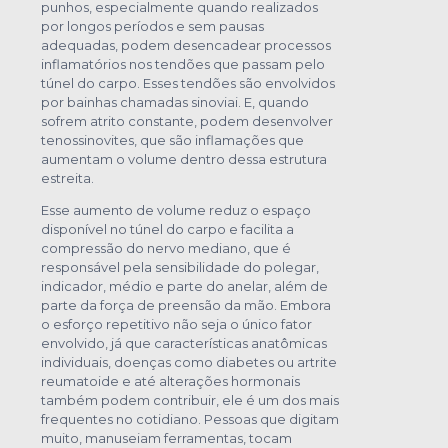
punhos, especialmente quando realizados
por longos períodos e sem pausas
adequadas, podem desencadear processos
inflamatórios nos tendões que passam pelo
túnel do carpo. Esses tendões são envolvidos
por bainhas chamadas sinoviai. E, quando
sofrem atrito constante, podem desenvolver
tenossinovites, que são inflamações que
aumentam o volume dentro dessa estrutura
estreita.
Esse aumento de volume reduz o espaço
disponível no túnel do carpo e facilita a
compressão do nervo mediano, que é
responsável pela sensibilidade do polegar,
indicador, médio e parte do anelar, além de
parte da força de preensão da mão. Embora
o esforço repetitivo não seja o único fator
envolvido, já que características anatômicas
individuais, doenças como diabetes ou artrite
reumatoide e até alterações hormonais
também podem contribuir, ele é um dos mais
frequentes no cotidiano. Pessoas que digitam
muito, manuseiam ferramentas, tocam