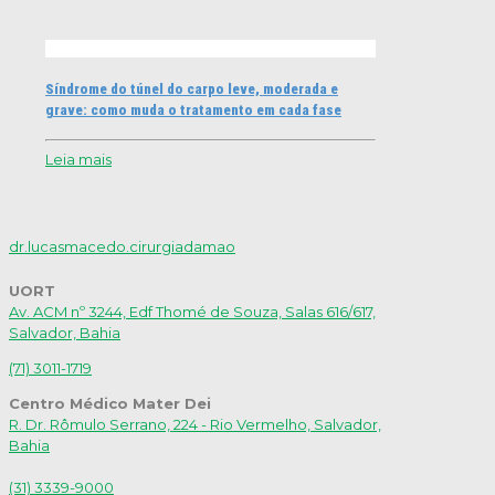
Síndrome do túnel do carpo leve, moderada e
grave: como muda o tratamento em cada fase
Leia mais
dr.lucasmacedo.cirurgiadamao
UORT
Av. ACM nº 3244, Edf Thomé de Souza, Salas 616/617,
Salvador, Bahia
(71) 3011-1719
Centro Médico Mater Dei
R. Dr. Rômulo Serrano, 224 - Rio Vermelho, Salvador,
Bahia
(31) 3339-9000