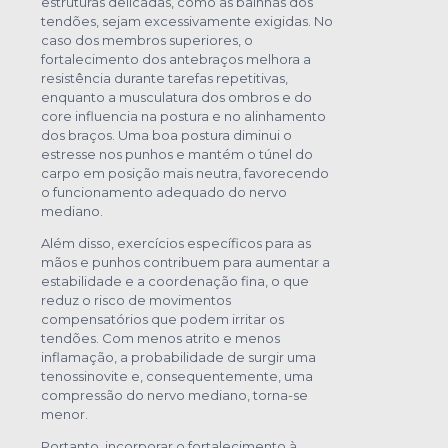
estruturas delicadas, como as bainhas dos
tendões, sejam excessivamente exigidas. No
caso dos membros superiores, o
fortalecimento dos antebraços melhora a
resistência durante tarefas repetitivas,
enquanto a musculatura dos ombros e do
core influencia na postura e no alinhamento
dos braços. Uma boa postura diminui o
estresse nos punhos e mantém o túnel do
carpo em posição mais neutra, favorecendo
o funcionamento adequado do nervo
mediano.
Além disso, exercícios específicos para as
mãos e punhos contribuem para aumentar a
estabilidade e a coordenação fina, o que
reduz o risco de movimentos
compensatórios que podem irritar os
tendões. Com menos atrito e menos
inflamação, a probabilidade de surgir uma
tenossinovite e, consequentemente, uma
compressão do nervo mediano, torna-se
menor.
Portanto, incorporar o fortalecimento à