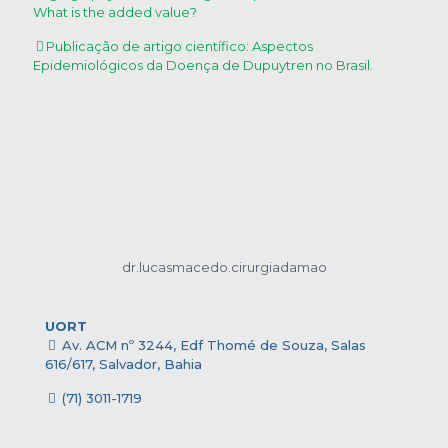
What is the added value?
Publicação de artigo científico: Aspectos
Epidemiológicos da Doença de Dupuytren no Brasil.
dr.lucasmacedo.cirurgiadamao
UORT
Av. ACM nº 3244, Edf Thomé de Souza, Salas
616/617, Salvador, Bahia
(71) 3011-1719