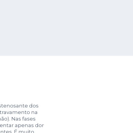
stenosante dos
e travamento na
mão). Nas fases
esentar apenas dor
ntes. É muito