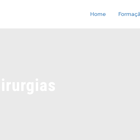
Home
Formaç
irurgias